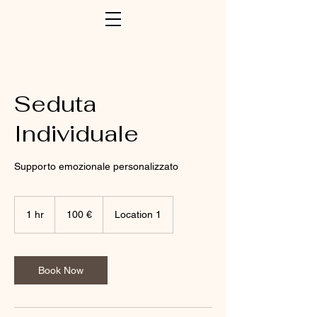
Seduta
Individuale
Supporto emozionale personalizzato
100
euros
1 hr
1
100 €
Location 1
h
Book Now